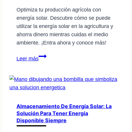
lista?
Optimiza tu producción agrícola con
energía solar. Descubre cómo se puede
utilizar la energía solar en la agricultura y
ahorra dinero mientras cuidas el medio
ambiente. ¡Entra ahora y conoce más!
Cómo
Leer más
usar
energía
solar
en
agricultura:
guía
Almacenamiento De Energía Solar: La
Solución Para Tener Energía
práctica
Disponible Siempre