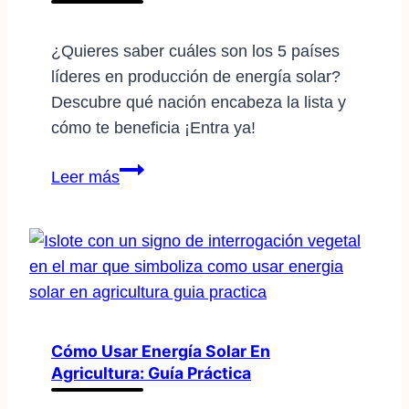
¿Quieres saber cuáles son los 5 países
líderes en producción de energía solar?
Descubre qué nación encabeza la lista y
cómo te beneficia ¡Entra ya!
Los
Leer más
5
países
líderes
en
energía
solar:
¿cuál
Cómo Usar Energía Solar En
Agricultura: Guía Práctica
encabeza
la