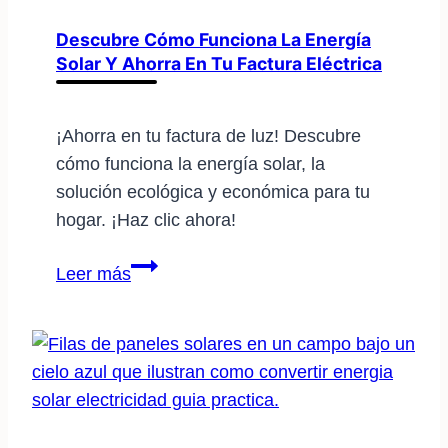
solar:
¡Aprovecha
Descubre Cómo Funciona La Energía
Solar Y Ahorra En Tu Factura Eléctrica
sus
beneficios!
¡Ahorra en tu factura de luz! Descubre
cómo funciona la energía solar, la
solución ecológica y económica para tu
hogar. ¡Haz clic ahora!
Descubre
Leer más
cómo
funciona
la
energía
solar
y