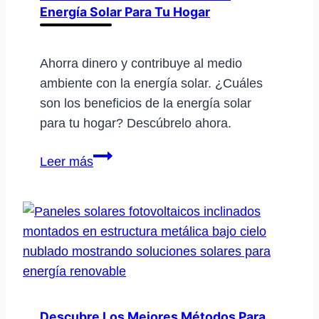
Energía Solar Para Tu Hogar
práctica
Ahorra dinero y contribuye al medio
ambiente con la energía solar. ¿Cuáles
son los beneficios de la energía solar
para tu hogar? Descúbrelo ahora.
Descubre
Leer más
los
beneficios
de
la
energía
solar
para
tu
Descubre Los Mejores Métodos Para