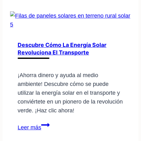
energía
a
gran
escala
con
Descubre Cómo La Energía Solar
Revoluciona El Transporte
energía
solar:
descubre
¡Ahorra dinero y ayuda al medio
cómo
ambiente! Descubre cómo se puede
hacerlo
utilizar la energía solar en el transporte y
conviértete en un pionero de la revolución
verde. ¡Haz clic ahora!
Descubre
Leer más
cómo