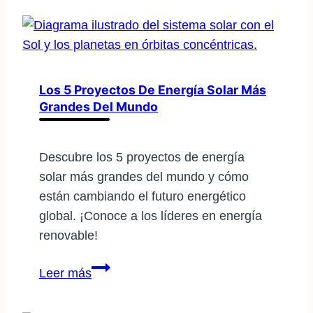
precio
exacto
de
instalar
energía
Los 5 Proyectos De Energía Solar Más
Grandes Del Mundo
solar
en
casa
Descubre los 5 proyectos de energía
solar más grandes del mundo y cómo
están cambiando el futuro energético
global. ¡Conoce a los líderes en energía
renovable!
Los
Leer más
5
proyectos