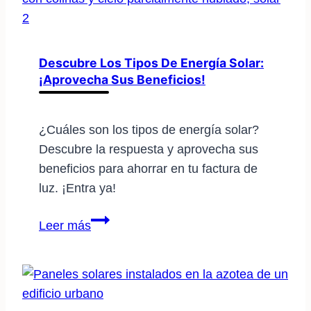
en
la
red
eléctrica:
Descubre Los Tipos De Energía Solar:
¡Aprovecha Sus Beneficios!
guía
completa
¿Cuáles son los tipos de energía solar?
Descubre la respuesta y aprovecha sus
beneficios para ahorrar en tu factura de
luz. ¡Entra ya!
Descubre
Leer más
los
tipos
de
energía