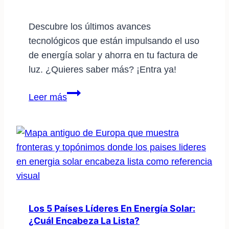
solar
Descubre los últimos avances
tecnológicos que están impulsando el uso
de energía solar y ahorra en tu factura de
luz. ¿Quieres saber más? ¡Entra ya!
Avances
Leer más
tecnológicos
impulsan
la
energía
solar:
descubre
cuáles
son
Los 5 Países Líderes En Energía Solar:
¿cuál Encabeza La Lista?