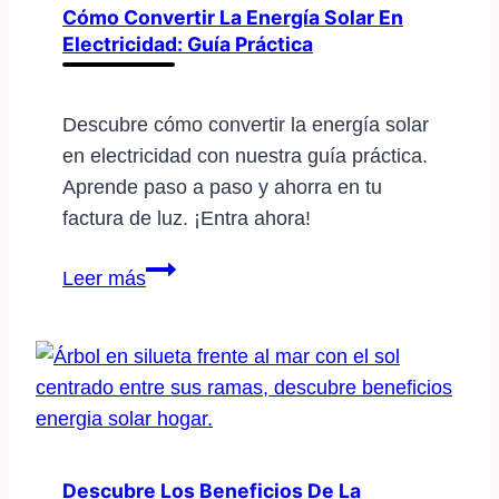
ahorra
Cómo Convertir La Energía Solar En
Electricidad: Guía Práctica
en
tu
factura
Descubre cómo convertir la energía solar
eléctrica
en electricidad con nuestra guía práctica.
Aprende paso a paso y ahorra en tu
factura de luz. ¡Entra ahora!
Cómo
Leer más
convertir
la
energía
solar
en
electricidad:
guía
Descubre Los Beneficios De La