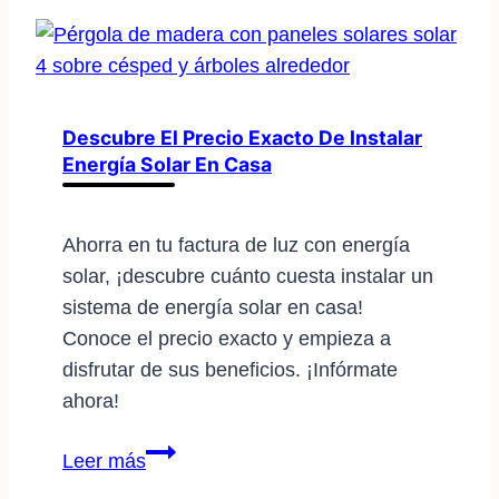
instalar
energía
solar
en
tu
Descubre El Precio Exacto De Instalar
Energía Solar En Casa
hogar
de
forma
Ahorra en tu factura de luz con energía
fácil
solar, ¡descubre cuánto cuesta instalar un
sistema de energía solar en casa!
Conoce el precio exacto y empieza a
disfrutar de sus beneficios. ¡Infórmate
ahora!
Descubre
Leer más
el