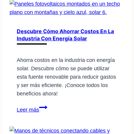
de
energía
solar
más
Descubre Cómo Ahorrar Costos En La
Industria Con Energía Solar
grandes
del
mundo
Ahorra costos en la industria con energía
solar. Descubre cómo se puede utilizar
esta fuente renovable para reducir gastos
y ser más eficiente. ¡Conoce todos los
beneficios ahora!
Descubre
Leer más
cómo
ahorrar
costos