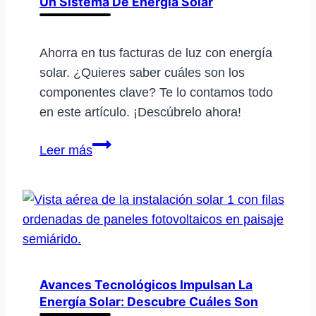
Un Sistema De Energía Solar
sistema
solar
Ahorra en tus facturas de luz con energía
solar. ¿Quieres saber cuáles son los
componentes clave? Te lo contamos todo
en este artículo. ¡Descúbrelo ahora!
Descubre
Leer más
los
componentes
clave
en
un
sistema
de
Avances Tecnológicos Impulsan La
Energía Solar: Descubre Cuáles Son
energía