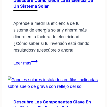
Descubre Cómo Medir La Eficiencia De
Un Sistema Solar
funciona
Aprende a medir la eficiencia de tu
sistema de energía solar y ahorra más
dinero en tu factura de electricidad.
¿Cómo saber si tu inversión está dando
resultados? ¡Descúbrelo ahora!
Descubre
Leer más
cómo
medir
la
eficiencia
de
un
Descubre Los Componentes Clave En