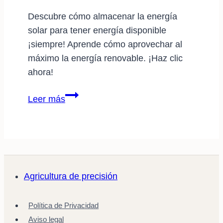
Descubre cómo almacenar la energía
solar para tener energía disponible
¡siempre! Aprende cómo aprovechar al
máximo la energía renovable. ¡Haz clic
ahora!
Almacenamiento
Leer más
de
energía
solar:
la
solución
Agricultura de precisión
para
tener
Política de Privacidad
energía
Aviso legal
disponible