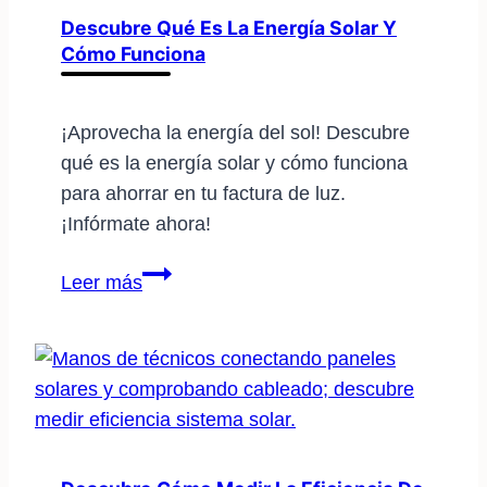
energía
Descubre Qué Es La Energía Solar Y
Cómo Funciona
solar
a
nivel
¡Aprovecha la energía del sol! Descubre
global
qué es la energía solar y cómo funciona
para ahorrar en tu factura de luz.
¡Infórmate ahora!
Descubre
Leer más
qué
es
la
energía
solar
y
cómo