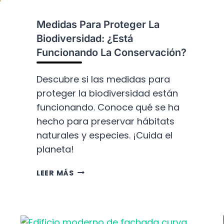
D
S
Medidas Para Proteger La
O
Biodiversidad: ¿Está
B
R
Funcionando La Conservación?
E
L
Descubre si las medidas para
A
proteger la biodiversidad están
P
funcionando. Conoce qué se ha
É
R
hecho para preservar hábitats
D
naturales y especies. ¡Cuida el
I
planeta!
D
A
M
LEER MÁS
D
E
E
D
H
I
Á
D
B