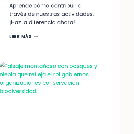
Aprende cómo contribuir a
través de nuestras actividades.
¡Haz la diferencia ahora!
D
LEER MÁS
E
S
C
U
B
R
E
C
Ó
M
O
T
U
A