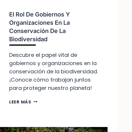
C
C
El Rol De Gobiernos Y
I
Organizaciones En La
Ó
Conservación De La
N
P
Biodiversidad
U
E
Descubre el papel vital de
D
gobiernos y organizaciones en la
E
conservación de la biodiversidad.
S
A
¡Conoce cómo trabajan juntos
L
para proteger nuestro planeta!
V
A
E
LEER MÁS
R
L
L
R
A
O
B
L