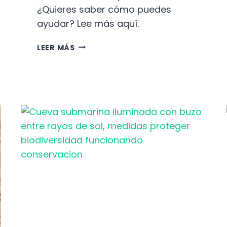
¿Quieres saber cómo puedes
ayudar? Lee más aquí.
L
LEER MÁS
A
A
L
A
R
M
A
N
T
E
V
E
R
D
A