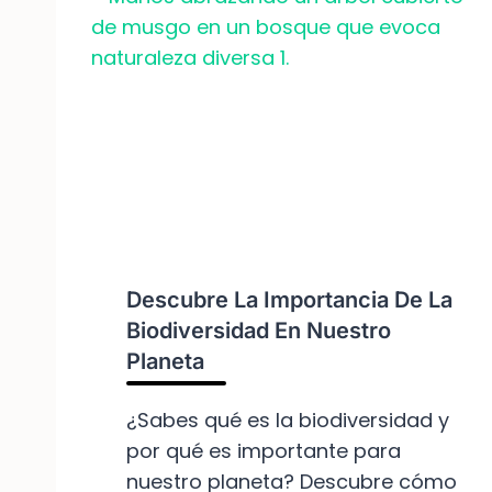
U
E
E
H
N
Á
C
B
I
I
A
T
S
A
D
T
E
S
V
:
A
¡
S
Descubre La Importancia De La
D
T
E
Biodiversidad En Nuestro
A
S
D
Planeta
C
O
U
R
¿Sabes qué es la biodiversidad y
B
A
por qué es importante para
R
S
E
nuestro planeta? Descubre cómo
D