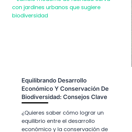
A
I
S
T
P
A
A
T
R
S
A
Y
P
S
R
U
O
I
T
M
E
P
G
Equilibrando Desarrollo
A
E
C
Económico Y Conservación De
R
T
Biodiversidad: Consejos Clave
L
O
A
E
B
¿Quieres saber cómo lograr un
N
I
equilibrio entre el desarrollo
L
O
A
económico y la conservación de
D