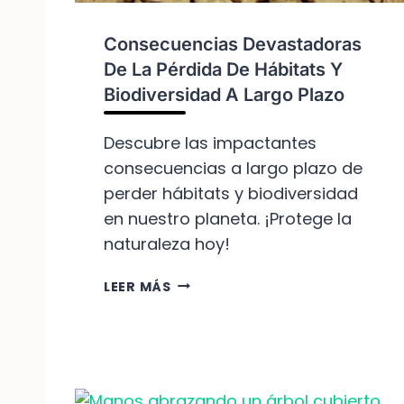
L
N
Consecuencias Devastadoras
E
De La Pérdida De Hábitats Y
R
A
Biodiversidad A Largo Plazo
B
L
Descubre las impactantes
E
consecuencias a largo plazo de
S
perder hábitats y biodiversidad
P
O
en nuestro planeta. ¡Protege la
R
naturaleza hoy!
P
É
C
LEER MÁS
R
O
D
N
I
S
D
E
A
C
D