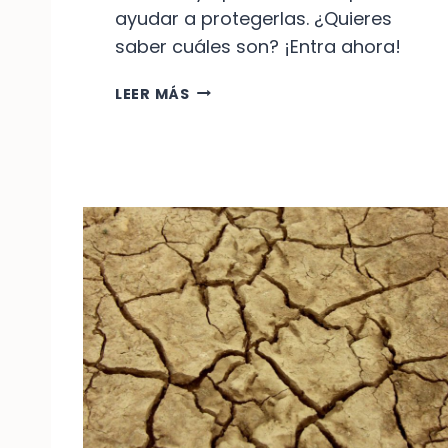
ayudar a protegerlas. ¿Quieres
saber cuáles son? ¡Entra ahora!
L
LEER MÁS
A
S
E
S
P
E
C
I
E
S
M
Á
S
V
U