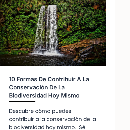
I
D
O
E
D
G
I
O
V
B
E
I
R
E
S
R
I
N
D
O
A
S
D
Y
10 Formas De Contribuir A La
O
Conservación De La
R
Biodiversidad Hoy Mismo
G
A
N
Descubre cómo puedes
I
contribuir a la conservación de la
Z
biodiversidad hoy mismo. ¡Sé
A