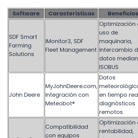
Software
Características
Beneficio
Optimización 
uso de
SDF Smart
iMonitor3, SDF
maquinaria,
Farming
Fleet Management
intercambio 
Solutions
datos median
ISOBUS
Datos
MyJohnDeere.com,
meteorológic
John Deere
integración con
en tiempo real
Meteobot®
diagnósticos
remotos
Optimización
Compatibilidad
rentabilidad,
con equipos