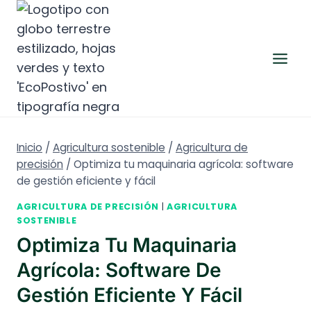
Saltar
al
contenido
Inicio
/
Agricultura sostenible
/
Agricultura de
precisión
/
Optimiza tu maquinaria agrícola: software
de gestión eficiente y fácil
AGRICULTURA DE PRECISIÓN
|
AGRICULTURA
SOSTENIBLE
Optimiza Tu Maquinaria
Agrícola: Software De
Gestión Eficiente Y Fácil