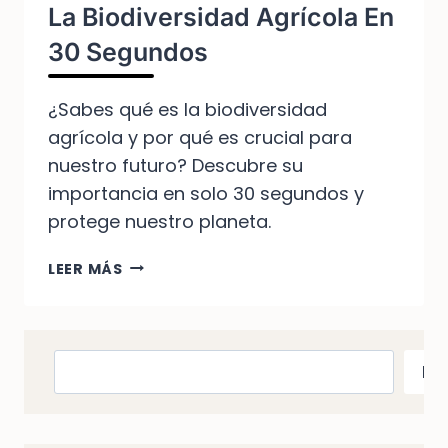
La Biodiversidad Agrícola En
30 Segundos
¿Sabes qué es la biodiversidad
agrícola y por qué es crucial para
nuestro futuro? Descubre su
importancia en solo 30 segundos y
protege nuestro planeta.
DESCUBRE
LEER MÁS
LA
IMPORTANCIA
DE
LA
Buscar
Bu
BIODIVERSIDAD
AGRÍCOLA
EN
30