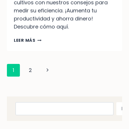
cultivos con nuestros consejos para
medir su eficiencia. ¡Aumenta tu
productividad y ahorra dinero!
Descubre cómo aquí.
DESCUBRE
LEER MÁS
CÓMO
MEDIR
LA
EFICIENCIA
Navegación
Siguiente
1
2
DEL
De
AGUA
página
EN
Página
AGRICULTURA
Buscar
Bu