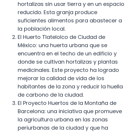
hortalizas sin usar tierra y en un espacio
reducido. Esta granja produce
suficientes alimentos para abastecer a
la población local.
El Huerto Tlatelolco de Ciudad de
México: una huerta urbana que se
encuentra en el techo de un edificio y
donde se cultivan hortalizas y plantas
medicinales. Este proyecto ha logrado
mejorar la calidad de vida de los
habitantes de la zona y reducir la huella
de carbono de la ciudad.
El Proyecto Huertos de la Montaña de
Barcelona: una iniciativa que promueve
la agricultura urbana en las zonas
periurbanas de la ciudad y que ha