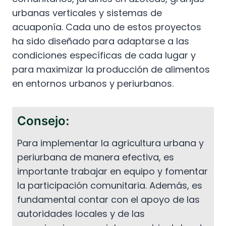
urbanas verticales y sistemas de
acuaponía. Cada uno de estos proyectos
ha sido diseñado para adaptarse a las
condiciones específicas de cada lugar y
para maximizar la producción de alimentos
en entornos urbanos y periurbanos.
Consejo:
Para implementar la agricultura urbana y
periurbana de manera efectiva, es
importante trabajar en equipo y fomentar
la participación comunitaria. Además, es
fundamental contar con el apoyo de las
autoridades locales y de las