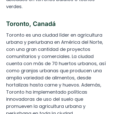
verdes.
Toronto, Canadá
Toronto es una ciudad líder en agricultura
urbana y periurbana en América del Norte,
con una gran cantidad de proyectos
comunitarios y comerciales. La ciudad
cuenta con más de 70 huertos urbanos, así
como granjas urbanas que producen una
amplia variedad de alimentos, desde
hortalizas hasta carne y huevos. Además,
Toronto ha implementado políticas
innovadoras de uso del suelo que
promueven la agricultura urbana y
periurbana en toda la ciudad.