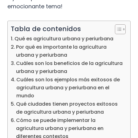
emocionante tema!
Tabla de contenidos
Qué es agricultura urbana y periurbana
Por qué es importante la agricultura
urbana y periurbana
Cuáles son los beneficios de la agricultura
urbana y periurbana
Cuáles son los ejemplos más exitosos de
agricultura urbana y periurbana en el
mundo
Qué ciudades tienen proyectos exitosos
de agricultura urbana y periurbana
Cómo se puede implementar la
agricultura urbana y periurbana en
diferentes contextos