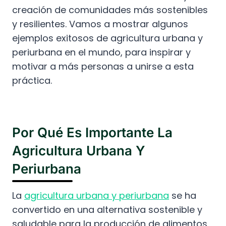
creación de comunidades más sostenibles
y resilientes. Vamos a mostrar algunos
ejemplos exitosos de agricultura urbana y
periurbana en el mundo, para inspirar y
motivar a más personas a unirse a esta
práctica.
Por Qué Es Importante La
Agricultura Urbana Y
Periurbana
La
agricultura urbana y periurbana
se ha
convertido en una alternativa sostenible y
saludable para la producción de alimentos