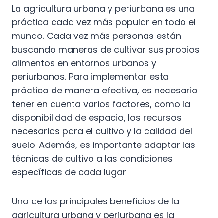
La agricultura urbana y periurbana es una
práctica cada vez más popular en todo el
mundo. Cada vez más personas están
buscando maneras de cultivar sus propios
alimentos en entornos urbanos y
periurbanos. Para implementar esta
práctica de manera efectiva, es necesario
tener en cuenta varios factores, como la
disponibilidad de espacio, los recursos
necesarios para el cultivo y la calidad del
suelo. Además, es importante adaptar las
técnicas de cultivo a las condiciones
específicas de cada lugar.
Uno de los principales beneficios de la
agricultura urbana y periurbana es la