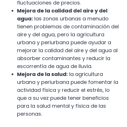
fluctuaciones de precios.
Mejora de la calidad del aire y del
agua:
las zonas urbanas a menudo
tienen problemas de contaminación del
aire y del agua, pero la agricultura
urbana y periurbana puede ayudar a
mejorar la calidad del aire y del agua al
absorber contaminantes y reducir la
escorrentía de agua de lluvia.
Mejora de la salud:
la agricultura
urbana y periurbana puede fomentar la
actividad física y reducir el estrés, lo
que a su vez puede tener beneficios
para la salud mental y física de las
personas.