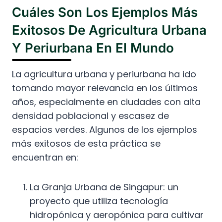
Cuáles Son Los Ejemplos Más
Exitosos De Agricultura Urbana
Y Periurbana En El Mundo
La agricultura urbana y periurbana ha ido
tomando mayor relevancia en los últimos
años, especialmente en ciudades con alta
densidad poblacional y escasez de
espacios verdes. Algunos de los ejemplos
más exitosos de esta práctica se
encuentran en:
La Granja Urbana de Singapur: un
proyecto que utiliza tecnología
hidropónica y aeropónica para cultivar