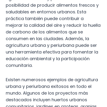
posibilidad de producir alimentos frescos y
saludables en entornos urbanos. Esta
práctica también puede contribuir a
mejorar la calidad del aire y reducir la huella
de carbono de los alimentos que se
consumen en las ciudades. Además, la
agricultura urbana y periurbana puede ser
una herramienta efectiva para fomentar la
educación ambiental y la participación
comunitaria.
Existen numerosos ejemplos de agricultura
urbana y periurbana exitosos en todo el
mundo. Algunos de los proyectos más
destacados incluyen huertos urbanos
comunitarios, jardines en azoteas, granjas