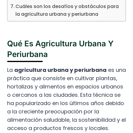
Cuáles son los desafíos y obstáculos para
la agricultura urbana y periurbana
Qué Es Agricultura Urbana Y
Periurbana
La
agricultura urbana y periurbana
es una
práctica que consiste en cultivar plantas,
hortalizas y alimentos en espacios urbanos
o cercanos a las ciudades. Esta técnica se
ha popularizado en los últimos años debido
a la creciente preocupación por la
alimentación saludable, la sostenibilidad y el
acceso a productos frescos y locales.