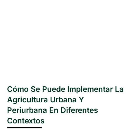
Cómo Se Puede Implementar La
Agricultura Urbana Y
Periurbana En Diferentes
Contextos