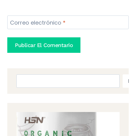
Correo electrónico
*
Buscar
Bu