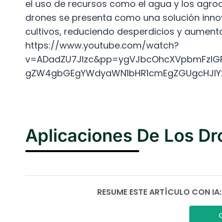
el uso de recursos como el agua y los agroqu
drones se presenta como una solución innov
cultivos, reduciendo desperdicios y aumenta
https://www.youtube.com/watch?
v=ADadZU7Jlzc&pp=ygVJbcOhcXVpbmFzIGF
gZW4gbGEgYWdyaWN1bHR1cmEgZGUgcHJlY
Aplicaciones De Los Dr
RESUME ESTE ARTÍCULO CON IA: