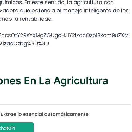
ímicos. En este sentido, la agricultura con
adora que potencia el manejo inteligente de los
ndo la rentabilidad.
ncsOtY29sYXMgZGUgcHJlY2lzacOzbiBkcm9uZXM
2lzacOzbg%3D%3D
ones En La Agricultura
 Extrae lo esencial automáticamente
ChatGPT